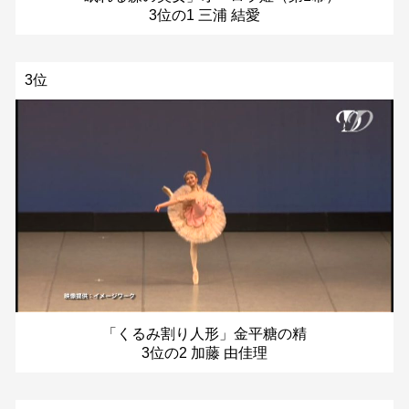
3位の1 三浦 結愛
3位
「くるみ割り人形」金平糖の精
3位の2 加藤 由佳理