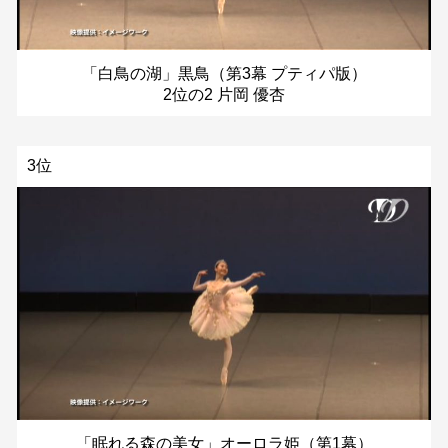
「白鳥の湖」黒鳥（第3幕 プティパ版）
2位の2 片岡 優杏
3位
「眠れる森の美女」オーロラ姫（第1幕）