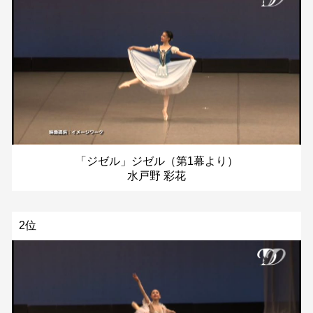
「ジゼル」ジゼル（第1幕より）
水戸野 彩花
2位