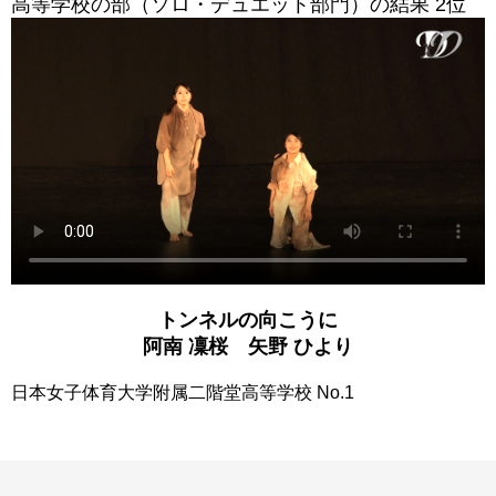
高等学校の部（ソロ・デュエット部門）の結果 2位
トンネルの向こうに
阿南 凜桜 矢野 ひより
日本女子体育大学附属二階堂高等学校 No.1