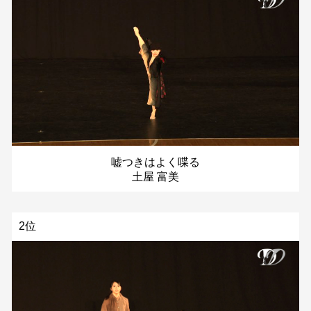
嘘つきはよく喋る
土屋 富美
2位