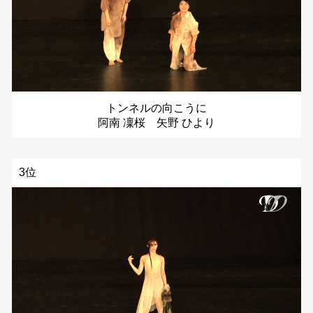
トンネルの向こうに
阿南 凜桜 矢野 ひより
3位