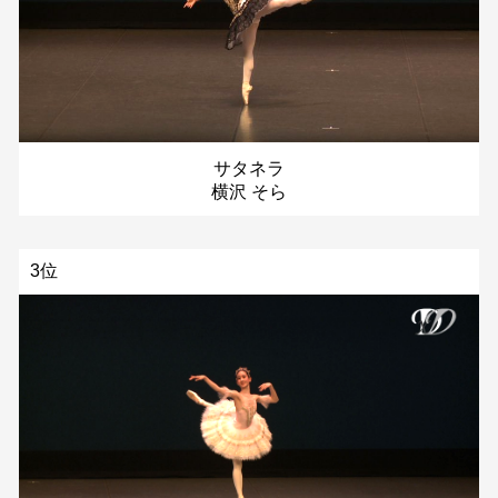
サタネラ
横沢 そら
3位