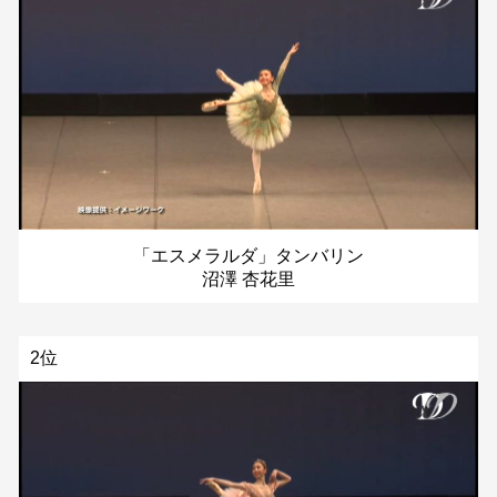
「エスメラルダ」タンバリン
沼澤 杏花里
2位