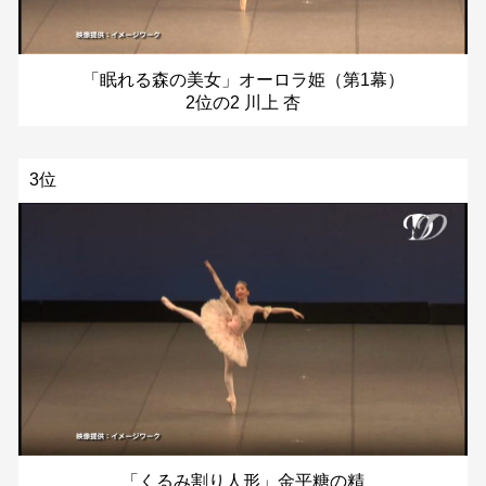
「眠れる森の美女」オーロラ姫（第1幕）
2位の2 川上 杏
3位
「くるみ割り人形」金平糖の精