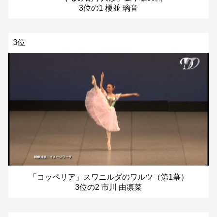
3位の1 榎並 璃音
3位
「コッペリア」スワニルダのワルツ（第1幕）
3位の2 市川 由凛菜