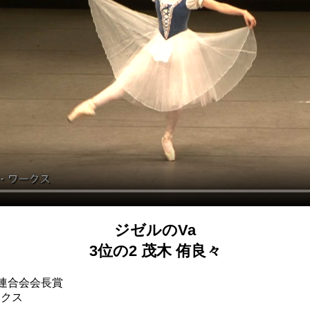
ジゼルのVa
3位の2 茂木 侑良々
体連合会会長賞
ークス