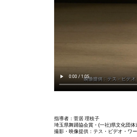
指導者：菅居 理枝子
埼玉県舞踊協会賞・(一社)県文化団
撮影・映像提供：テス・ビデオ・ワ