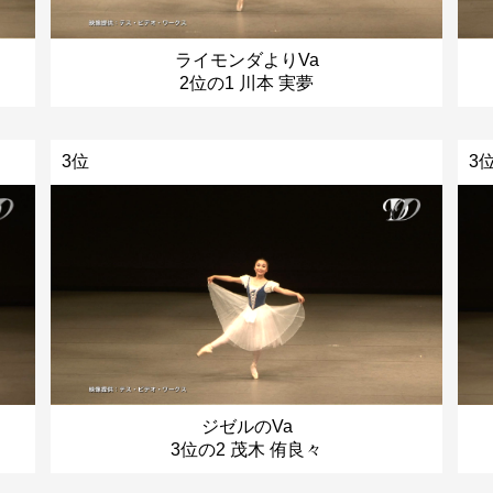
ライモンダよりVa
2位の1 川本 実夢
3位
3
ジゼルのVa
3位の2 茂木 侑良々