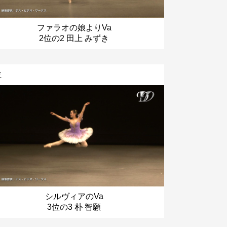
ファラオの娘よりVa
2位の2 田上 みずき
位
シルヴィアのVa
3位の3 朴 智願