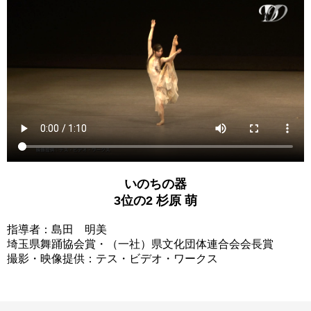
いのちの器
3位の2 杉原 萌
指導者：島田 明美
埼玉県舞踊協会賞・（一社）県文化団体連合会会長賞
撮影・映像提供：テス・ビデオ・ワークス