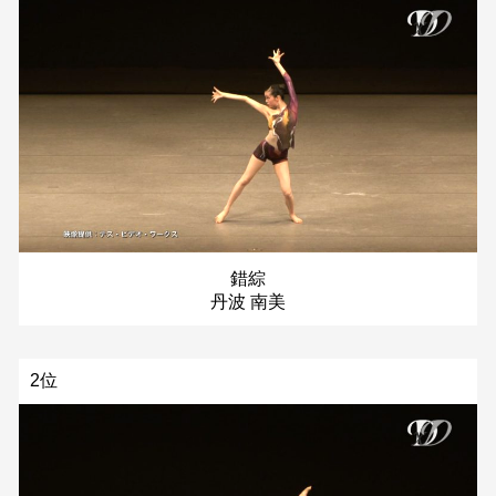
錯綜
丹波 南美
2位