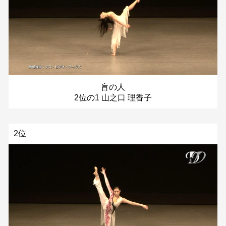
盲の人
2位の1 山之口 理香子
2位