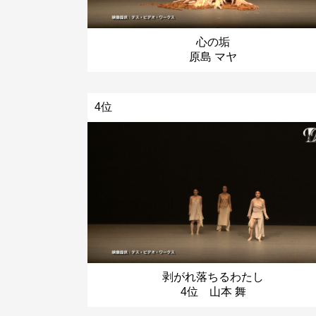
心の垢
原島 マヤ
4位
剥がれ落ちるわたし
4位 山本 舞