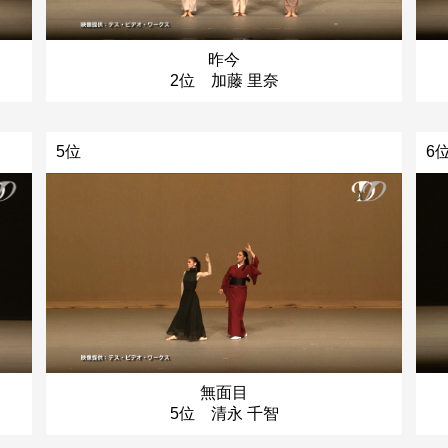
昨今
2位 加藤 里奈
5位
6
無面目
5位 清永 千智