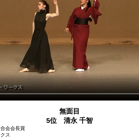
無面目
5位 清永 千智
連合会会長賞
ークス