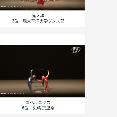
鬼ノ城
3位 環太平洋大学ダンス部
位
コペルニクス
6位 久慈 恵里奈