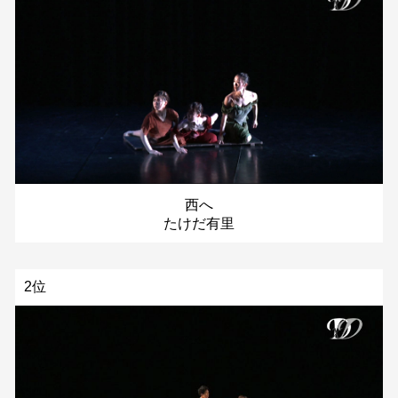
西へ
たけだ有里
2位