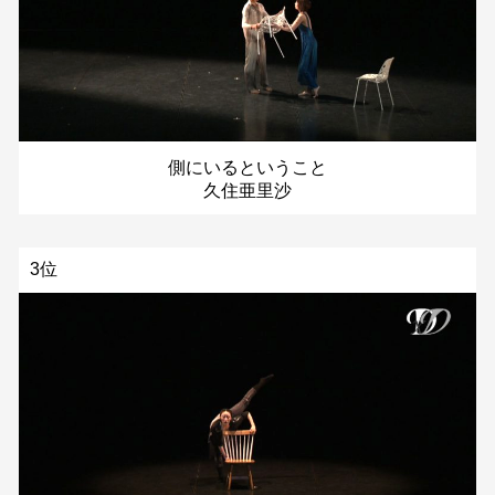
側にいるということ
久住亜里沙
3位