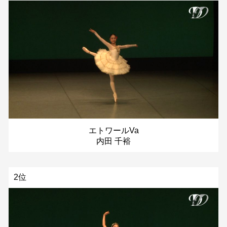
エトワールVa
内田 千裕
2位