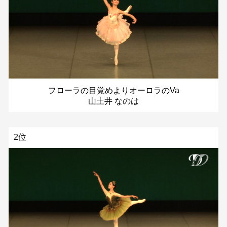
フローラの目覚めよりオーロラのVa
山土井 なのは
2位