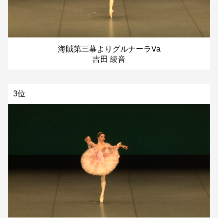
海賊第三幕よりグルナーラVa
吉田 綾音
3位