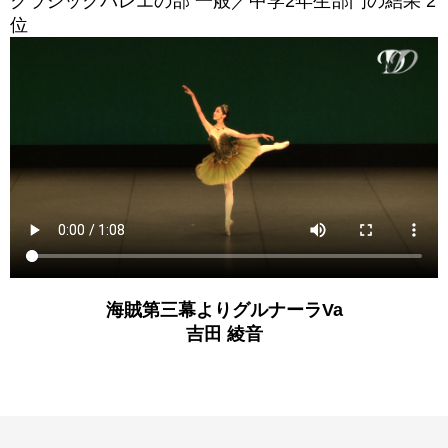
クラシックバレエの部 一般／中学2年生部門の結果 2
位
海賊第三幕よりグルナーラVa
吉田 綾音