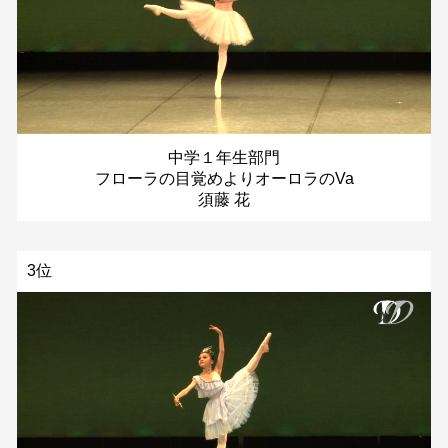
中学１年生部門
フローラの目覚めよりオーロラのVa
須藤 花
3位