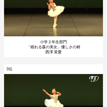
小学２年生部門
「眠れる森の美女」優しさの精
西澤 茉愛
3位