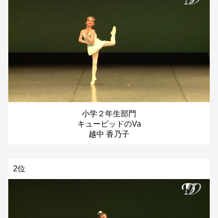
小学２年生部門
キューピッドのVa
越中 香乃子
2位