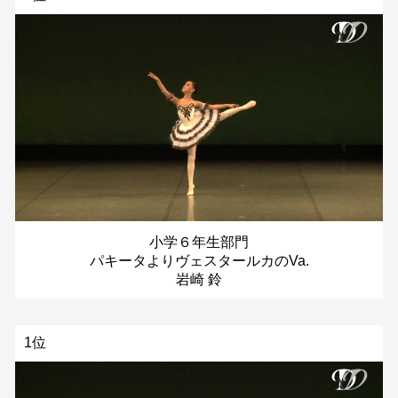
小学６年生部門
パキータよりヴェスタールカのVa.
岩崎 鈴
1位