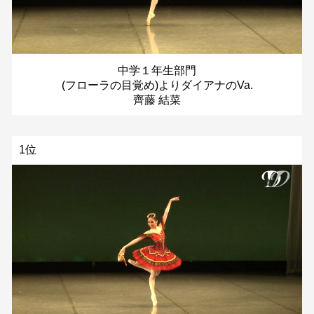
中学１年生部門
(フローラの目覚め)よりダイアナのVa.
齊藤 結菜
1位