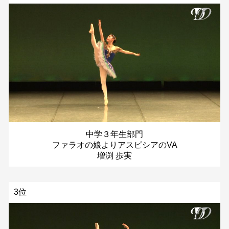
中学３年生部門
ファラオの娘よりアスピシアのVA
増渕 歩実
3位