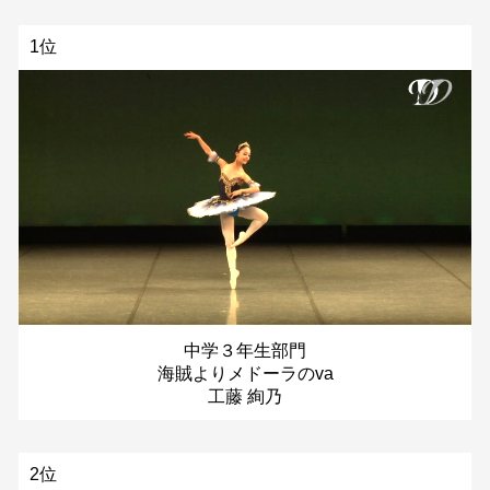
1位
中学３年生部門
海賊よりメドーラのva
工藤 絢乃
2位