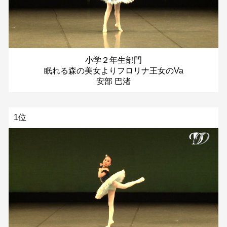
小学２年生部門
眠れる森の美女よりフロリナ王女のVa
安部 巴渚
1位