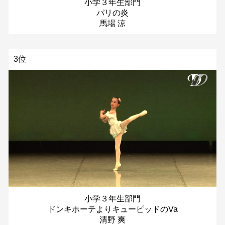
小学３年生部門
パリの炎
馬場 涼
3位
小学３年生部門
ドンキホーテよりキューピッドのVa
清野 爽