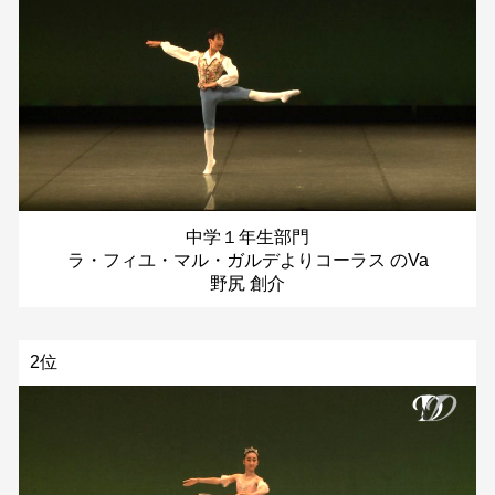
中学１年生部門
ラ・フィユ・マル・ガルデよりコーラス のVa
野尻 創介
2位