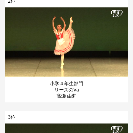
2位
小学４年生部門
リーズのVa
髙瀬 由莉
3位