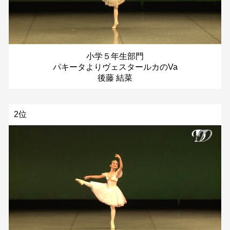
小学５年生部門
パキータよりヴェスタールカのVa
後藤 結菜
2位