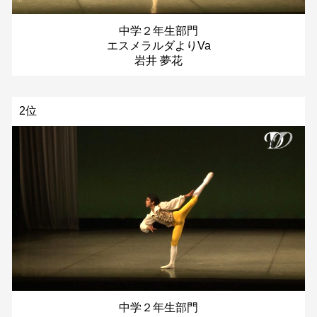
中学２年生部門
エスメラルダよりVa
岩井 夢花
2位
中学２年生部門