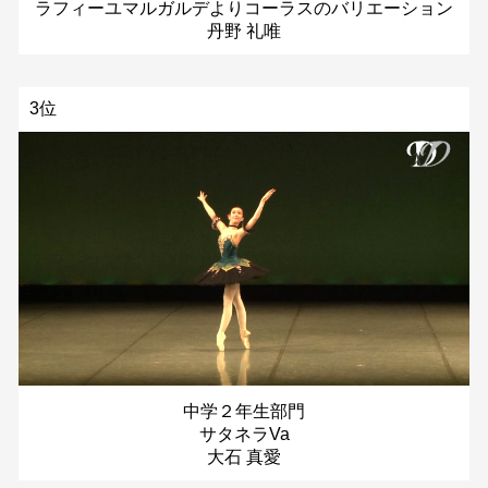
ラフィーユマルガルデよりコーラスのバリエーション
丹野 礼唯
3位
中学２年生部門
サタネラVa
大石 真愛