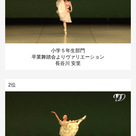
小学５年生部門
卒業舞踏会よりヴァリエーション
長谷川 安里
2位