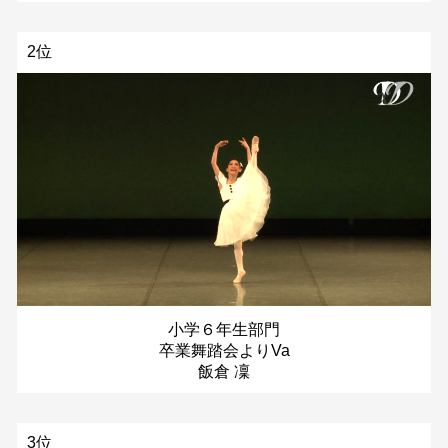
2位
小学６年生部門
卒業舞踏会よりVa
飯倉 凜
3位