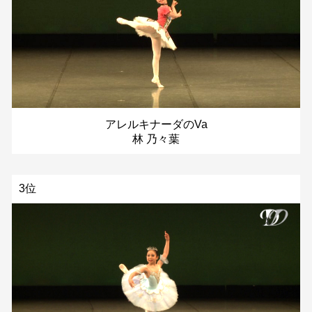
アレルキナーダのVa
林 乃々葉
3位