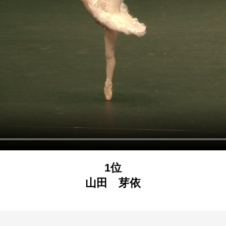
1位
山田 芽依