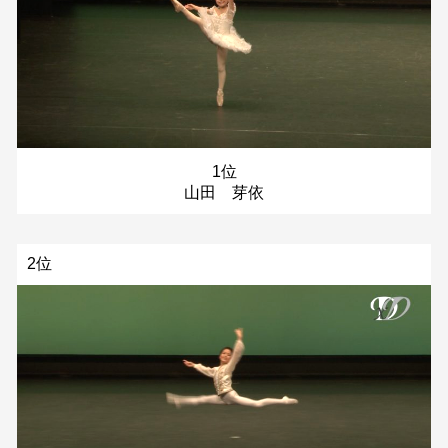
1位
山田 芽依
2位